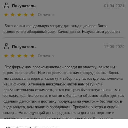
Покупатель
01.04.2021
Отлично
Заказал антивандальную защиту для кондиционера. Заказ 
выполнили в обещанный срок. Качественно. Результатом доволен
Покупатель
12.09.2020
Отлично
Эту фирму нам порекомендовали соседи по участку, за что им 
огромное спасибо.  Нам понравилось с ними сотрудничать. Здесь 
мы заказывали ворота, калитку и забор на участок где расположена 
наша фирма. В течение нескольких часов нам озвучили 
приблизительную стоимость, и так как цена была актуальная – мы 
согласились. Более того, в связи с большим объёмом работ для нас 
сделали демонтаж и доставку продукции на участок – бесплатно, в 
виде бонуса, чем приятно обрадовали. Приехали быстро и сняли 
замеры. На следующий день предоставили договор, чертежи и 
конкретную стоимость, тут же подписали договор. В процессе 
монтажа наш директор решил внести небольшие изменения. 